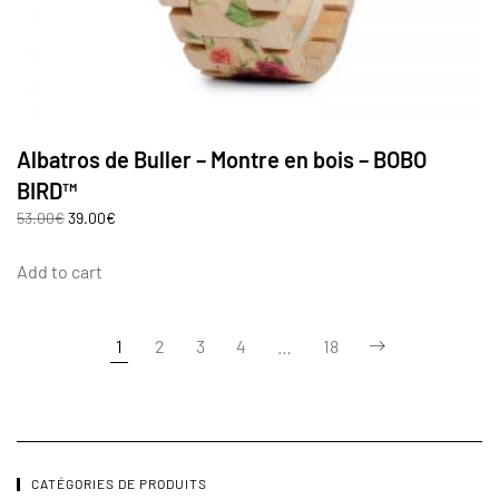
Albatros de Buller – Montre en bois – BOBO
BIRD™
53.00
€
39.00
€
Add to cart
1
2
3
4
…
18
CATÉGORIES DE PRODUITS