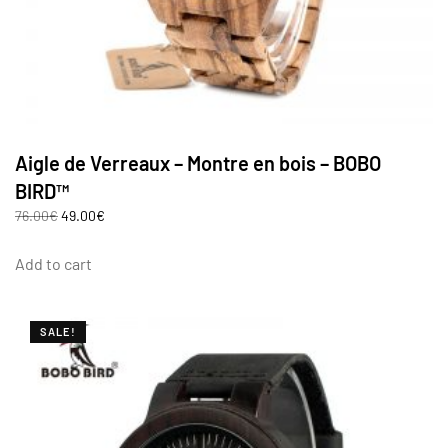
Aigle de Verreaux – Montre en bois – BOBO
BIRD™
76.00
€
49.00
€
Add to cart
SALE!