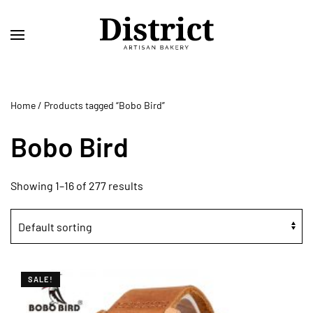
Skip
to
main
content
Home
/ Products tagged “Bobo Bird”
Bobo Bird
Showing 1–16 of 277 results
SALE!