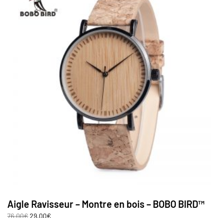
Aigle Ravisseur – Montre en bois – BOBO BIRD™
76.00
€
29.00
€