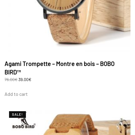
Agami Trompette – Montre en bois – BOBO
BIRD™
76.00
€
39.00
€
Add to cart
SALE!