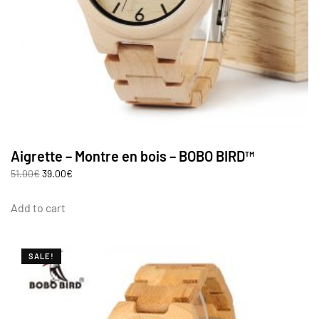
Aigrette – Montre en bois – BOBO BIRD™
51.00
€
39.00
€
Add to cart
SALE!