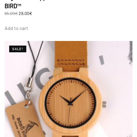
BIRD™
65.00
€
29.00
€
Add to cart
SALE!