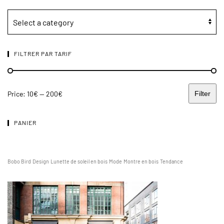
FILTRER PAR TARIF
Price:
10€
—
200€
Filter
PANIER
Bobo Bird
Design
Lunette de soleil en bois
Mode
Montre en bois
Tendance